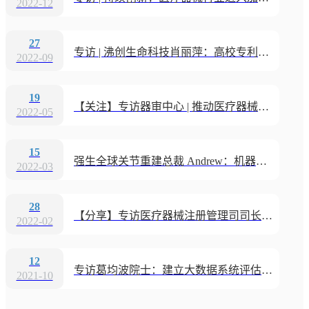
2022-12
27
专访 | 沸创生命科技肖丽萍：高校专利技术走向市场的实践探索
2022-09
19
【关注】专访器审中心 | 推动医疗器械审评审批制度改革向纵深发力
2022-05
15
强生全球关节重建总裁 Andrew：机器人创新将如何减轻骨科手术中医生的负担 | 专访
2022-03
28
【分享】专访医疗器械注册管理司司长：提升注册管理能力 推动产业创新发展
2022-02
12
专访葛均波院士：建立大数据系统评估医疗器械市场价值
2021-10