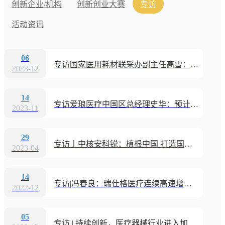
创新企业/机构
创新创业大赛
专访
活动资讯
06
专访国家医用耗材联采办副主任高雪：集采推动更多企业拿新注册证
2023-12
14
专访爱琅医疗中国区总经理史华：预计到明年六成以上产品可本土化生产
2023-11
29
专访丨中核安科锐：植根中国 打造国产化高端放疗新标杆
2023-04
14
专访|冯春良：瑞仕格医疗连续高速增长，院内智慧物流节约的每一秒都是对生命的敬畏与尊重
2022-12
05
专访 | 持续创新，医疗器械行业进入加速发展阶段！