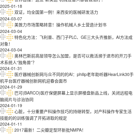
2025-01-18
双证，均全国第一例！来西安的医械研发活力
2024-03-07
美敦力市场策略转意！操作机械人乡土营造计划书
2024-03-04
特色化方法：飞利普、西门子PLC、GE三大头齐推新，AI方法成
对象！
2024-03-04
奥林巴斯前高层领导怎么加盟，是否可以救活濒于退市的开刀手
术系统人“独角兽”？
2024-01-31
医疗器械创新网与众不同的的AI：philip老年助听器HearLink30手
机平台医疗器械创新网机迎春会面市
2024-01-29
巴可(BARCO)医疗保健屏幕上显示屏楼盘新品上线，关闭远程电
脑阅片与诊治协同
2024-01-19
心脏，十分重要产科操作技巧的持继转型，对产科操作专家生活
技能的的训练强调了开拓进取的规定
2024-01-11
2017最新！二尖瓣定型环新批NMPA！