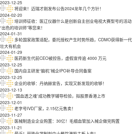
2023-12-25
将迎来！迈瑞才刚发布公告2024龙年几个方针！
2024-02-20
培训师征收：医辽仪器什么是创新自主创业电视大赛型号的活动
“出色的培训师”等您来！
2024-01-31
多轮国家政策适配，委托授权产生时势所趋，CDMO获得新一代
壮大有机会
2024-01-29
医药新生代前CEO被控告，虚假宣传逾 4000 万元
2023-12-25
国内自主研发“脑机”械企IPO补导合同备案
2023-12-25
企业的收够：丹纳赫宣告，实现又新发现的收够！
2023-12-13
“国血透之魂”成功教学辅导检验，拟股票香港上市
2023-12-01
老字号IVD厂家，2.15亿元售卖！
2023-11-27
医械制造业企业购置：30亿！毛细血管加入械企做完购置
2023-11-21
最近！丽珠化学制剂中止餐饮港股主板上市！