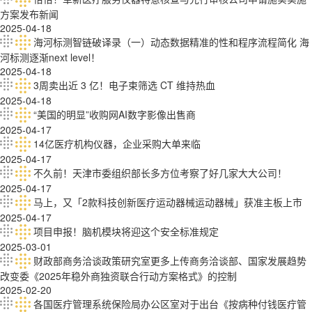
方案发布新闻
2025-04-18
海河标测智链破译录（一）动态数据精准的性和程序流程简化 海
河标测逐渐next level！
2025-04-18
3周卖出近 3 亿！电子束筛选 CT 维持热血
2025-04-18
“美国的明显”收购网AI数字影像出售商
2025-04-17
14亿医疗机构仪器，企业采购大单来临
2025-04-17
不久前！天津市委组织部长多方位考察了好几家大大公司！
2025-04-17
马上，又「2款科技创新医疗运动器械运动器械」获准主板上市
2025-04-17
项目申报！脑机模块将迎这个安全标准规定
2025-03-01
财政部商务洽谈政策研究室更多上传商务洽谈部、国家发展趋势
改变委《2025年稳外商独资联合行动方案格式》的控制
2025-02-20
各国医疔管理系统保险局办公区室对于出台《按病种付钱医疔管