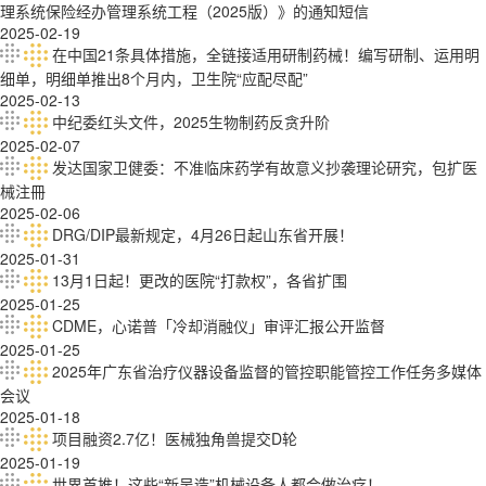
理系统保险经办管理系统工程（2025版）》的通知短信
2025-02-19
在中国21条具体措施，全链接适用研制药械！编写研制、运用明
细单，明细单推出8个月内，卫生院“应配尽配”
2025-02-13
中纪委红头文件，2025生物制药反贪升阶
2025-02-07
发达国家卫健委：不准临床药学有故意义抄袭理论研究，包扩医
械注冊
2025-02-06
DRG/DIP最新规定，4月26日起山东省开展！
2025-01-31
13月1日起！更改的医院“打款权”，各省扩围
2025-01-25
CDME，心诺普「冷却消融仪」审评汇报公开监督
2025-01-25
2025年广东省治疗仪器设备监督的管控职能管控工作任务多媒体
会议
2025-01-18
项目融资2.7亿！医械独角兽提交D轮
2025-01-19
世界首推！这些“新吴造”机械设备人都会做治疗！