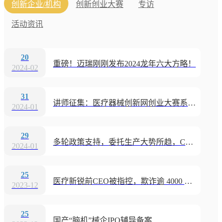
创新企业/机构
创新创业大赛
专访
活动资讯
20
重磅！迈瑞刚刚发布2024龙年六大方略！
2024-02
31
讲师征集：医疗器械创新网创业大赛系列活动“优秀讲师”等您来！
2024-01
29
多轮政策支持，委托生产大势所趋，CDMO迎来全新发展机会
2024-01
25
医疗新锐前CEO被指控，欺诈逾 4000 万美元
2023-12
25
国产“脑机”械企IPO辅导备案