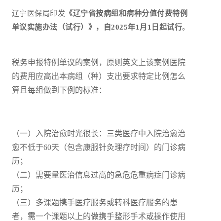
辽宁医保局印发
《辽宁省按病组和病种分值付费特例
单议实施办法（试行）》，自2025年1月1日起试行
。
税务申报特例单议的案例，原则英文上该案例医院
的费用应高出本病组（种）支出要求特定比例怎么
算且每组做到下例的标准：
（一）入院治愈时光很长：三类医疗中入院治愈治
愈不低于60天（包含康服针灸理疗时间）的门诊病
历；
（二）需要量医治信息过高的急危危重病症门诊病
历；
（三）多课题携手医疗服务或转科医疗服务的患
者，需一个课题以上的做携手整形手术或操作使用