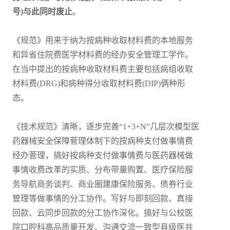
号)与此同时废止
。
《规范》用来于纳为按病种收取材料费的本地服务
和异省住院费医学材料费的经办安全管理工学作。
在当中提出的按病种收取材料费主要包括病组收取
材料费(DRG)和病种得分收取材料费(DIP)俩种形
态。
《技术规范》清晰，逐步完善“1+3+N”几层次模型医
药器械安全保障菅理体制下的按病种支付做事情费
经办菅理，搞好按病种支付做事情费与医药器械做
事情收费改革的实质、分布带量购置、医疗保险服
务导航商务谈判、商业圈建康保险服务、债券行业
管理等做事情的分工协作。写好与即刻回款、真接
回款、云同步回款的分工协作深化。搞好与公校医
院口腔科高品质量开发、沟通交流一致型县级医共