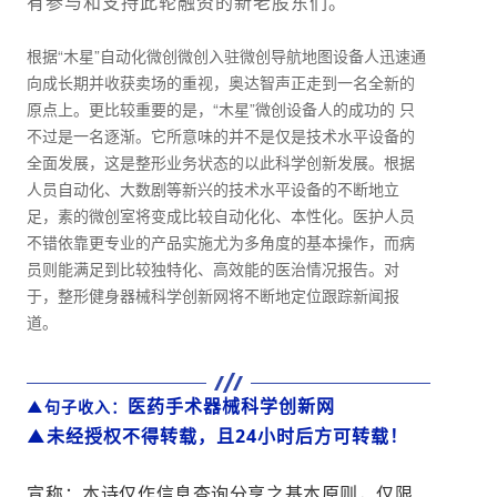
有参与和支持此轮融资的新老股东们。
根据“木星”自动化微创微创入驻微创导航地图设备人迅速通
向成长期并收获卖场的重视，奥达智声正走到一名全新的
原点上。更比较重要的是，“木星”微创设备人的成功的 只
不过是一名逐渐。它所意味的并不是仅是技术水平设备的
全面发展，这是整形业务状态的以此科学创新发展。根据
人员自动化、大数剧等新兴的技术水平设备的不断地立
足，素的微创室将变成比较自动化化、本性化。医护人员
不错依靠更专业的产品实施尤为多角度的基本操作，而病
员则能满足到比较独特化、高效能的医治情况报告。对
于，整形健身器械科学创新网将不断地定位跟踪新闻报
道。
医药手术器械科学创新网
▲句子收入：
▲未经授权不得转载，且24小时后方可转载！
宣称：本诗仅作信息查询分享之基本原则，仅限