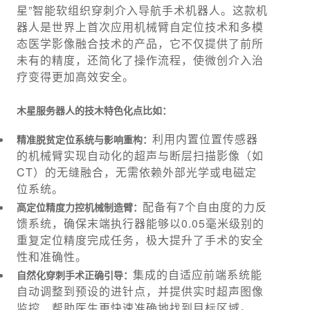
星”智能软组织穿刺介入导航手术机器人。这款机
器人是世界上首次应用机械臂自定位技术和多模
态医学影像融合技术的产品，它不仅提供了前所
未有的精度，还简化了操作流程，使微创介入治
疗变得更加高效安全。
木星服务器人的技木特色化点比如：
利用内置位置传感器
精准脱贫定位系统与影响重构：
的机械臂实现自动化的超声与断层扫描影像（如
CT）的无缝融合，无需依赖外部光学或电磁定
位系统。
配备有7个自由度的力反
高定位精度力控机械制造臂：
馈系统，确保末端执行器能够以0.05毫米级别的
重复定位精度完成任务，极大提升了手术的安全
性和准确性。
集成的自适应前端系统能
自然化穿刺手术正确引导：
自动调整到预设的进针点，并提供实时超声图像
监控，帮助医生更快速准确地找到目标区域。