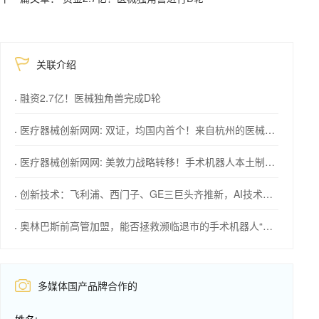
关联介绍
融资2.7亿！医械独角兽完成D轮
医疗器械创新网网: 双证，均国内首个！来自杭州的医械创新力量
医疗器械创新网网: 美敦力战略转移！手术机器人本土制造计划
创新技术：飞利浦、西门子、GE三巨头齐推新，AI技术成焦点！
奥林巴斯前高管加盟，能否拯救濒临退市的手术机器人“独角兽”？
多媒体国产品牌合作的